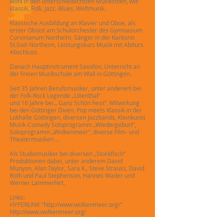
wohl in den unterschiedlichsten Musikstilen, wie
Klassik, Folk, Jazz, Blues, Weltmusik.
Klassische Ausbildung an Klavier und Oboe, als
erster Oboist am Schulorchester des Gymnasium
Corvinianum Northeim, Sänger in der Kantorei
St.Sixti Northeim, Leistungskurs Musik mit Abiturs
Abschluss.
Danach Hauptinstrument Saxofon, Unterricht an
der Freien Musikschule am Wall in Göttingen.
Seit 35 Jahren Berufsmusiker, unter anderem bei
der Folk-Rock Legende „Lilienthal“
und 16 Jahre bei „ Ganz Schön Feist“, Mitwirkung
bei den Göttinger Diven, Pop meets Klassik in der
Lokhalle Göttingen, diversen Jazzbands, Kleinkunst
Musik-Comedy Soloprogramm „Wiedergeburt“,
Soloprogramm „Wolkenmeer“, diverse Film- und
Theatermusiken ...
Als Studiomusiker bei diversen „Stockfisch“
Produktionen dabei, unter anderem David
Munyon, Alan Taylor, Sara K., Steve Strauss, David
Roth und Paul Stephenson, Hannes Wader und
Werner Lämmerhirt.
Links:
HYPERLINK "
http://www.wolkenmeer.org/"
http://www.wolkenmeer.org/