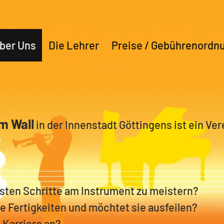
ber Uns
Die Lehrer
Preise / Gebührenordn
m Wall
in der Innenstadt Göttingens ist ein Ver
rsten Schritte am Instrument zu meistern?
he Fertigkeiten und möchtet sie ausfeilen?
 Karriere an?